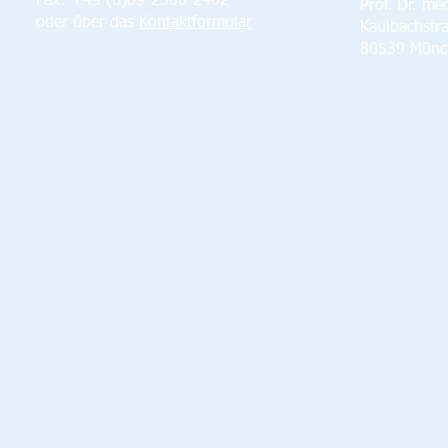
Fax: +49 (0)89-2386-2402
Prof. Dr. me
oder über das
Kontaktformular
Kaulbachstr
80539 Münc