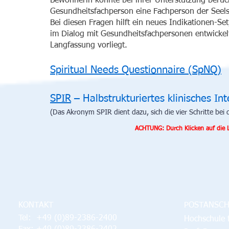
Bewohnerin könnte bei ihrer Unterstützung berüc
Gesundheitsfachperson eine Fachperson der Seel
Bei diesen Fragen hilft ein neues Indikationen-S
im Dialog mit Gesundheitsfachpersonen entwickelt
Langfassung vorliegt.
Spiritual Needs Questionnaire (SpNQ)
SPIR
– Halbstrukturiertes klinisches In
(Das Akronym SPIR dient dazu, sich die vier Schritte bei
ACHTUNG: Durch Klicken auf die L
KONTAKT
POSTANSCH
Tel: +49 (0)89-2386-2400
Hochschule 